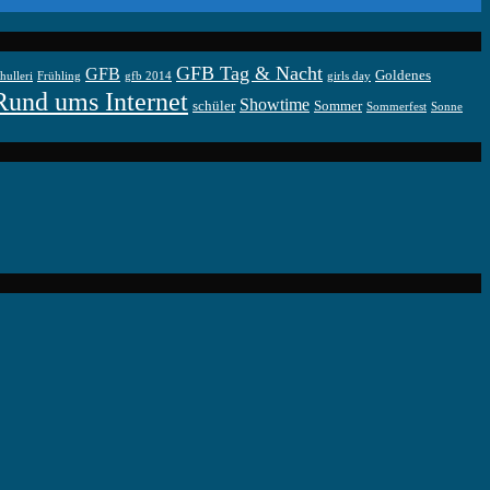
GFB Tag & Nacht
GFB
Goldenes
hulleri
Frühling
gfb 2014
girls day
Rund ums Internet
Showtime
schüler
Sommer
Sommerfest
Sonne