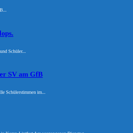
B...
ops.
und Schüler...
 der SV am GfB
lle Schülerstimmen im...