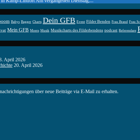
g in Kamp-Lintfort Am vergangenen Dienstag,...
Dein GFB
boom
Filder Benden
Babys
Bagger
Charts
Event
Frau Brand
Frau Sc
Mein GFB
ivat
Musikcharts des Filderbendens
podcast
Moers
Musik
Referendare
8. April 2026
hichte
20. April 2026
chrichtigungen über neue Beiträge via E-Mail zu erhalten.